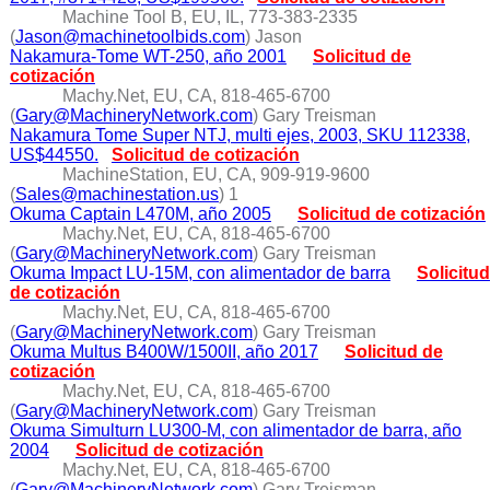
Machine Tool B, EU, IL, 773-383-2335
(
Jason@machinetoolbids.com
) Jason
Nakamura-Tome WT-250, año 2001
Solicitud de
cotización
Machy.Net, EU, CA, 818-465-6700
(
Gary@MachineryNetwork.com
) Gary Treisman
Nakamura Tome Super NTJ, multi ejes, 2003, SKU 112338,
US$44550.
Solicitud de cotización
MachineStation, EU, CA, 909-919-9600
(
Sales@machinestation.us
) 1
Okuma Captain L470M, año 2005
Solicitud de cotización
Machy.Net, EU, CA, 818-465-6700
(
Gary@MachineryNetwork.com
) Gary Treisman
Okuma Impact LU-15M, con alimentador de barra
Solicitud
de cotización
Machy.Net, EU, CA, 818-465-6700
(
Gary@MachineryNetwork.com
) Gary Treisman
Okuma Multus B400W/1500II, año 2017
Solicitud de
cotización
Machy.Net, EU, CA, 818-465-6700
(
Gary@MachineryNetwork.com
) Gary Treisman
Okuma Simulturn LU300-M, con alimentador de barra, año
2004
Solicitud de cotización
Machy.Net, EU, CA, 818-465-6700
(
Gary@MachineryNetwork.com
) Gary Treisman