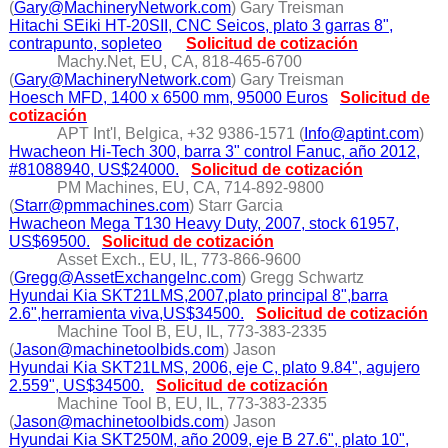
(
Gary@MachineryNetwork.com
) Gary Treisman
Hitachi SEiki HT-20SII, CNC Seicos, plato 3 garras 8",
contrapunto, sopleteo
Solicitud de cotización
Machy.Net, EU, CA, 818-465-6700
(
Gary@MachineryNetwork.com
) Gary Treisman
Hoesch MFD, 1400 x 6500 mm, 95000 Euros
Solicitud de
cotización
APT Int'l, Belgica, +32 9386-1571 (
Info@aptint.com
)
Hwacheon Hi-Tech 300, barra 3" control Fanuc, año 2012,
#81088940, US$24000.
Solicitud de cotización
PM Machines, EU, CA, 714-892-9800
(
Starr@pmmachines.com
) Starr Garcia
Hwacheon Mega T130 Heavy Duty, 2007, stock 61957,
US$69500.
Solicitud de cotización
Asset Exch., EU, IL, 773-866-9600
(
Gregg@AssetExchangeInc.com
) Gregg Schwartz
Hyundai Kia SKT21LMS,2007,plato principal 8",barra
2.6",herramienta viva,US$34500.
Solicitud de cotización
Machine Tool B, EU, IL, 773-383-2335
(
Jason@machinetoolbids.com
) Jason
Hyundai Kia SKT21LMS, 2006, eje C, plato 9.84", agujero
2.559", US$34500.
Solicitud de cotización
Machine Tool B, EU, IL, 773-383-2335
(
Jason@machinetoolbids.com
) Jason
Hyundai Kia SKT250M, año 2009, eje B 27.6", plato 10",