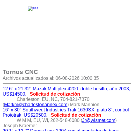
Tornos CNC
Archivos actualizados al: 06-08-2026 10:00:35
12.6" x 21.32" Mazak Multiplex 4200, doble husillo, año 2003,
US$14500.
Solicitud de cotización
Charleston, EU, NC, 704-821-7370
(
Markm@charlestonannex.com
) Mark Mannion
16" x 30" Southwedt Industries Trak 1630SX, plato 8", control
Prototrak, US$20500.
Solicitud de cotización
W M M, EU, WI, 262-548-6080 (
Jr@wismet.com
)
Joseph Kraemer
20.1" x 12.7" Doosa Lynx 220A con alimentador de barra