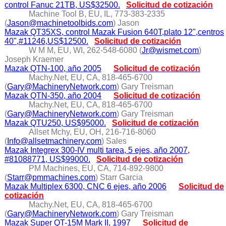
control Fanuc 21TB, US$32500.
Solicitud de cotización
Machine Tool B, EU, IL, 773-383-2335
(
Jason@machinetoolbids.com
) Jason
Mazak QT35XS, control Mazak Fusion 640T,plato 12",centros
40",#11246,US$12500.
Solicitud de cotización
W M M, EU, WI, 262-548-6080 (
Jr@wismet.com
)
Joseph Kraemer
Mazak QTN-100, año 2005
Solicitud de cotización
Machy.Net, EU, CA, 818-465-6700
(
Gary@MachineryNetwork.com
) Gary Treisman
Mazak QTN-350, año 2004
Solicitud de cotización
Machy.Net, EU, CA, 818-465-6700
(
Gary@MachineryNetwork.com
) Gary Treisman
Mazak QTU250, US$95000.
Solicitud de cotización
Allset Mchy, EU, OH, 216-716-8060
(
Info@allsetmachinery.com
) Sales
Mazak Integrex 300-IV multi tarea, 5 ejes, año 2007,
#81088771, US$99000.
Solicitud de cotización
PM Machines, EU, CA, 714-892-9800
(
Starr@pmmachines.com
) Starr Garcia
Mazak Multiplex 6300, CNC 6 ejes, año 2006
Solicitud de
cotización
Machy.Net, EU, CA, 818-465-6700
(
Gary@MachineryNetwork.com
) Gary Treisman
Mazak Super QT-15M Mark II, 1997
Solicitud de