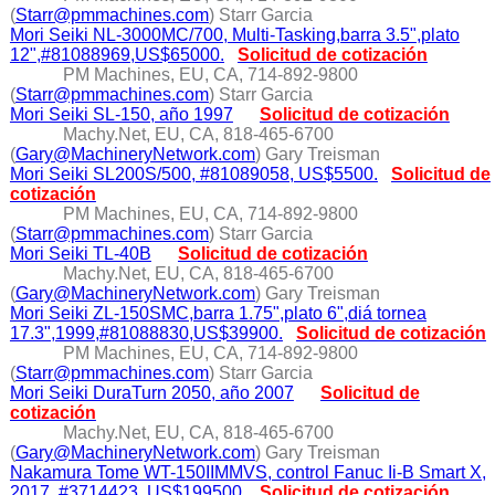
(
Starr@pmmachines.com
) Starr Garcia
Mori Seiki NL-3000MC/700, Multi-Tasking,barra 3.5",plato
12",#81088969,US$65000.
Solicitud de cotización
PM Machines, EU, CA, 714-892-9800
(
Starr@pmmachines.com
) Starr Garcia
Mori Seiki SL-150, año 1997
Solicitud de cotización
Machy.Net, EU, CA, 818-465-6700
(
Gary@MachineryNetwork.com
) Gary Treisman
Mori Seiki SL200S/500, #81089058, US$5500.
Solicitud de
cotización
PM Machines, EU, CA, 714-892-9800
(
Starr@pmmachines.com
) Starr Garcia
Mori Seiki TL-40B
Solicitud de cotización
Machy.Net, EU, CA, 818-465-6700
(
Gary@MachineryNetwork.com
) Gary Treisman
Mori Seiki ZL-150SMC,barra 1.75",plato 6",diá tornea
17.3",1999,#81088830,US$39900.
Solicitud de cotización
PM Machines, EU, CA, 714-892-9800
(
Starr@pmmachines.com
) Starr Garcia
Mori Seiki DuraTurn 2050, año 2007
Solicitud de
cotización
Machy.Net, EU, CA, 818-465-6700
(
Gary@MachineryNetwork.com
) Gary Treisman
Nakamura Tome WT-150IIMMVS, control Fanuc Ii-B Smart X,
2017, #3714423, US$199500.
Solicitud de cotización