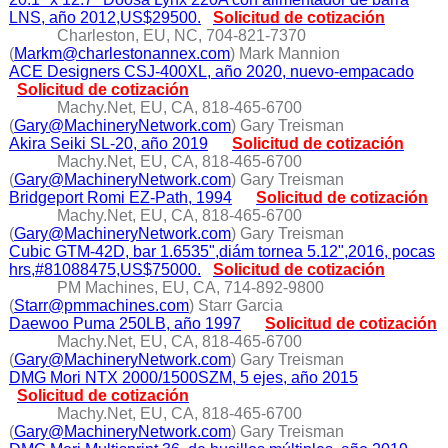
LNS, año 2012,US$29500.
Solicitud de cotización
Charleston, EU, NC, 704-821-7370
(
Markm@charlestonannex.com
) Mark Mannion
ACE Designers CSJ-400XL, año 2020, nuevo-empacado
Solicitud de cotización
Machy.Net, EU, CA, 818-465-6700
(
Gary@MachineryNetwork.com
) Gary Treisman
Akira Seiki SL-20, año 2019
Solicitud de cotización
Machy.Net, EU, CA, 818-465-6700
(
Gary@MachineryNetwork.com
) Gary Treisman
Bridgeport Romi EZ-Path, 1994
Solicitud de cotización
Machy.Net, EU, CA, 818-465-6700
(
Gary@MachineryNetwork.com
) Gary Treisman
Cubic GTM-42D, bar 1.6535",diám tornea 5.12",2016, pocas
hrs,#81088475,US$75000.
Solicitud de cotización
PM Machines, EU, CA, 714-892-9800
(
Starr@pmmachines.com
) Starr Garcia
Daewoo Puma 250LB, año 1997
Solicitud de cotización
Machy.Net, EU, CA, 818-465-6700
(
Gary@MachineryNetwork.com
) Gary Treisman
DMG Mori NTX 2000/1500SZM, 5 ejes, año 2015
Solicitud de cotización
Machy.Net, EU, CA, 818-465-6700
(
Gary@MachineryNetwork.com
) Gary Treisman