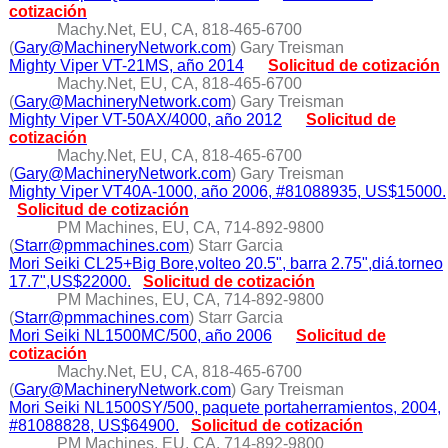
cotización
Machy.Net, EU, CA, 818-465-6700
(
Gary@MachineryNetwork.com
) Gary Treisman
Mighty Viper VT-21MS, año 2014
Solicitud de cotización
Machy.Net, EU, CA, 818-465-6700
(
Gary@MachineryNetwork.com
) Gary Treisman
Mighty Viper VT-50AX/4000, año 2012
Solicitud de
cotización
Machy.Net, EU, CA, 818-465-6700
(
Gary@MachineryNetwork.com
) Gary Treisman
Mighty Viper VT40A-1000, año 2006, #81088935, US$15000.
Solicitud de cotización
PM Machines, EU, CA, 714-892-9800
(
Starr@pmmachines.com
) Starr Garcia
Mori Seiki CL25+Big Bore,volteo 20.5", barra 2.75",diá.torneo
17.7",US$22000.
Solicitud de cotización
PM Machines, EU, CA, 714-892-9800
(
Starr@pmmachines.com
) Starr Garcia
Mori Seiki NL1500MC/500, año 2006
Solicitud de
cotización
Machy.Net, EU, CA, 818-465-6700
(
Gary@MachineryNetwork.com
) Gary Treisman
Mori Seiki NL1500SY/500, paquete portaherramientos, 2004,
#81088828, US$64900.
Solicitud de cotización
PM Machines, EU, CA, 714-892-9800