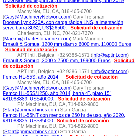
DMG Mori Multisprint 36, de husillos múltiples, año 2019
Solicitud de cotización
Machy.Net, EU, CA, 818-465-6700
(
Gary@MachineryNetwork.com
) Gary Treisman
Doosan Lynx 220A, con carga rápida LNS, alimentación
servo barra 80S2, US$26500.
Solicitud de cotización
Charleston, EU, NC, 704-821-7370
(
Markm@charlestonannex.com
) Mark Mannion
Ernault & Somua, 1200 mm diam x 6000 mm, 110000 Euros
Solicitud de cotización
APT Int'l, Belgica, +32 9386-1571 (
Info@aptint.com
)
Ernault & Somua, 2000 x 7500 mm, 199000 Euros
Solicitud
de cotización
APT Int'l, Belgica, +32 9386-1571 (
Info@aptint.com
)
Femco HL-55S, año 2014
Solicitud de cotización
Machy.Net, EU, CA, 818-465-6700
(
Gary@MachineryNetwork.com
) Gary Treisman
Femco HL-55S/1250, año 2014, barra 4", plato 15",
#81088889, US$40000.
Solicitud de cotización
PM Machines, EU, CA, 714-892-9800
(
Starr@pmmachines.com
) Starr Garcia
Femco HL-55NT con menos de 250 hr de uso, año 2020,
#81088835, US$85000
Solicitud de cotización
PM Machines, EU, CA, 714-892-9800
(
Starr@pmmachines.com
) Starr Garcia