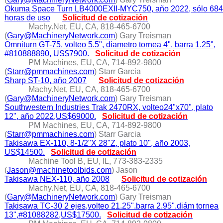
Okuma Space Turn LB4000EXII-MYC750, año 2022, sólo 684
horas de uso
Solicitud de cotización
Machy.Net, EU, CA, 818-465-6700
(
Gary@MachineryNetwork.com
) Gary Treisman
Omniturn GT-75, volteo 5.5", diametro tornea 4", barra 1.25",
#810888890, US$7900.
Solicitud de cotización
PM Machines, EU, CA, 714-892-9800
(
Starr@pmmachines.com
) Starr Garcia
Sharp ST-10, año 2007
Solicitud de cotización
Machy.Net, EU, CA, 818-465-6700
(
Gary@MachineryNetwork.com
) Gary Treisman
Southwestern Industries Trak 2470RX, volteo24"x70", plato
12", año 2022,US$69000.
Solicitud de cotización
PM Machines, EU, CA, 714-892-9800
(
Starr@pmmachines.com
) Starr Garcia
Takisawa EX-110, 8-1/2"X 28"Z, plato 10", año 2003,
US$14500.
Solicitud de cotización
Machine Tool B, EU, IL, 773-383-2335
(
Jason@machinetoolbids.com
) Jason
Takisawa NEX-110, año 2008
Solicitud de cotización
Machy.Net, EU, CA, 818-465-6700
(
Gary@MachineryNetwork.com
) Gary Treisman
Takisawa TC-30 2 ejes,volteo 21.25".barra 2.95".diám tornea
13",#81088282,US$17500.
Solicitud de cotización