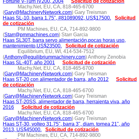
Fortune V-Turn IV200, 2004
Solicitud de cotización
Machy.Net, EU, CA, 818-465-6700
(
Gary@MachineryNetwork.com
) Gary Treisman
Haas SL-10, barra 1.75", #81089092, US$17500.
Solicitud
de cotización
PM Machines, EU, CA, 714-892-9800
(
Starr@pmmachines.com
) Starr Garcia
Haas SL30T, barra servo alimentación,pocas horas uso,
mantenimiento,US$23500.
Solicitud de cotización
Equilibrium, EU, WI, 414-534-7512
(
Anthony@equilibriummachinery.com
) Anthony Zenobia
Haas SL-40T, año 2001
Solicitud de cotización
Machy.Net, EU, CA, 818-465-6700
(
Gary@MachineryNetwork.com
) Gary Treisman
Haas ST-20 con alimentador de barra, año 2012
Solicitud
de cotización
Machy.Net, EU, CA, 818-465-6700
(
Gary@MachineryNetwork.com
) Gary Treisman
Haas ST-20SS, alimentador de barra, herraienta viva, año
2016
Solicitud de cotización
Machy.Net, EU, CA, 818-465-6700
(
Gary@MachineryNetwork.com
) Gary Treisman
Haas ST-30, volteo 31.75", barra 3", diam. tornea 21", año
2013, US$45000.
Solicitud de cotización
PM Machines, EU, CA, 714-892-9800