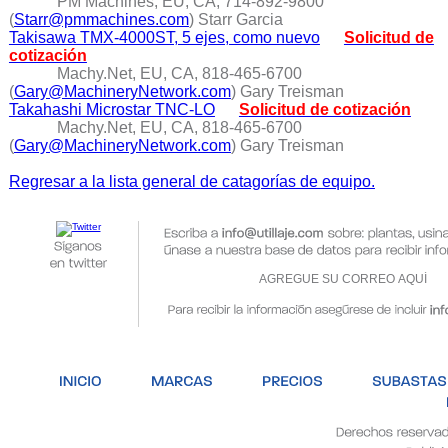
PM Machines, EU, CA, 714-892-9800
(
Starr@pmmachines.com
) Starr Garcia
Takisawa TMX-4000ST, 5 ejes, como nuevo
Solicitud de
cotización
Machy.Net, EU, CA, 818-465-6700
(
Gary@MachineryNetwork.com
) Gary Treisman
Takahashi Microstar TNC-LO
Solicitud de cotización
Machy.Net, EU, CA, 818-465-6700
(
Gary@MachineryNetwork.com
) Gary Treisman
Regresar a la lista general de catagorías de equipo.