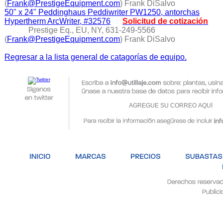
(
Frank@PrestigeEquipment.com
) Frank DiSalvo
50" x 24" Peddinghaus Peddiwriter PW1250, antorchas
Hypertherm ArcWriter, #32576
Solicitud de cotización
Prestige Eq., EU, NY, 631-249-5566
(
Frank@PrestigeEquipment.com
) Frank DiSalvo
Regresar a la lista general de catagorías de equipo.