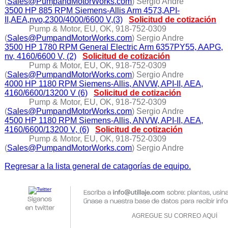
(
Sales@PumpandMotorWorks.com
) Sergio Andre
3500 HP 885 RPM Siemens-Allis Arm 4573,API-
II,AEA,nvo,2300/4000/6600 V,(3)
Solicitud de cotización
Pump & Motor, EU, OK, 918-752-0309
(
Sales@PumpandMotorWorks.com
) Sergio Andre
3500 HP 1780 RPM General Electric Arm 6357PY55, AAPG,
nv, 4160/6600 V, (2)
Solicitud de cotización
Pump & Motor, EU, OK, 918-752-0309
(
Sales@PumpandMotorWorks.com
) Sergio Andre
4000 HP 1180 RPM Siemens-Allis, ANVW, API-II, AEA,
4160/6600/13200 V (6)
Solicitud de cotización
Pump & Motor, EU, OK, 918-752-0309
(
Sales@PumpandMotorWorks.com
) Sergio Andre
4500 HP 1180 RPM Siemens-Allis, ANVW, API-II, AEA,
4160/6600/13200 V, (6)
Solicitud de cotización
Pump & Motor, EU, OK, 918-752-0309
(
Sales@PumpandMotorWorks.com
) Sergio Andre
Regresar a la lista general de catagorías de equipo.