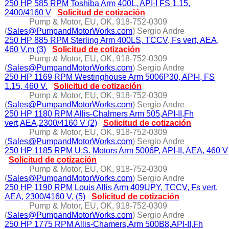
250 HP 585 RPM Toshiba Arm 400L, API-I FS 1.15,
2400/4160 V
Solicitud de cotización
Pump & Motor, EU, OK, 918-752-0309
(
Sales@PumpandMotorWorks.com
) Sergio Andre
250 HP 885 RPM Sterling Arm 400LS, TCCV, Fs vert, AEA,
460 V,m (3)
Solicitud de cotización
Pump & Motor, EU, OK, 918-752-0309
(
Sales@PumpandMotorWorks.com
) Sergio Andre
250 HP 1169 RPM Westinghouse Arm 5006P30, API-I, FS
1.15, 460 V.
Solicitud de cotización
Pump & Motor, EU, OK, 918-752-0309
(
Sales@PumpandMotorWorks.com
) Sergio Andre
250 HP 1180 RPM Allis-Chalmers Arm 505,API-II,Fh
vert,AEA,2300/4160 V (2)
Solicitud de cotización
Pump & Motor, EU, OK, 918-752-0309
(
Sales@PumpandMotorWorks.com
) Sergio Andre
250 HP 1185 RPM U.S. Motors Arm 5006P, API-II, AEA, 460 V
Solicitud de cotización
Pump & Motor, EU, OK, 918-752-0309
(
Sales@PumpandMotorWorks.com
) Sergio Andre
250 HP 1190 RPM Louis Allis Arm 409UPY, TCCV, Fs vert,
AEA, 2300/4160 V, (5)
Solicitud de cotización
Pump & Motor, EU, OK, 918-752-0309
(
Sales@PumpandMotorWorks.com
) Sergio Andre
250 HP 1775 RPM Allis-Chamers,Arm 500B8,API-II,Fh