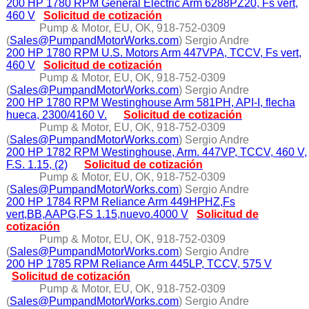
200 HP 1780 RPM General Electric Arm 6288PZ20, Fs vert,
460 V
Solicitud de cotización
Pump & Motor, EU, OK, 918-752-0309
(
Sales@PumpandMotorWorks.com
) Sergio Andre
200 HP 1780 RPM U.S. Motors Arm 447VPA, TCCV, Fs vert,
460 V
Solicitud de cotización
Pump & Motor, EU, OK, 918-752-0309
(
Sales@PumpandMotorWorks.com
) Sergio Andre
200 HP 1780 RPM Westinghouse Arm 581PH, API-I, flecha
hueca, 2300/4160 V.
Solicitud de cotización
Pump & Motor, EU, OK, 918-752-0309
(
Sales@PumpandMotorWorks.com
) Sergio Andre
200 HP 1782 RPM Westinghouse, Arm. 447VP, TCCV, 460 V,
F.S. 1.15, (2)
Solicitud de cotización
Pump & Motor, EU, OK, 918-752-0309
(
Sales@PumpandMotorWorks.com
) Sergio Andre
200 HP 1784 RPM Reliance Arm 449HPHZ,Fs
vert,BB,AAPG,FS 1.15,nuevo.4000 V
Solicitud de
cotización
Pump & Motor, EU, OK, 918-752-0309
(
Sales@PumpandMotorWorks.com
) Sergio Andre
200 HP 1785 RPM Reliance Arm 445LP, TCCV, 575 V
Solicitud de cotización
Pump & Motor, EU, OK, 918-752-0309
(
Sales@PumpandMotorWorks.com
) Sergio Andre