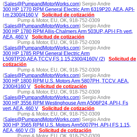
(
Sales@PumpandMotorWorks.com
) Sergio Andre
300 HP 1770 RPM General Electric Arm 6319P20, AEA, API-
I,m 2300/4160 V
Solicitud de cotización
Pump & Motor, EU, OK, 918-752-0309
(
Sales@PumpandMotorWorks.com
) Sergio Andre
300 HP 1780 RPM Allis-Chalmers Arm 503UP, API-I Fh vert,
AEA, 460 V
Solicitud de cotización
Pump & Motor, EU, OK, 918-752-0309
(
Sales@PumpandMotorWorks.com
) Sergio Andre
300 HP 1785 RPM General Electric Arm
L509TP20,AEA,TCCV,FS 1,15,2300/4160V (2)
Solicitud de
cotización
Pump & Motor, EU, OK, 918-752-0309
(
Sales@PumpandMotorWorks.com
) Sergio Andre
300 HP 1800 RPM U.S. Motors Arm 5807PH, TCCV. AEA.
2300/4160 V
Solicitud de cotización
Pump & Motor, EU, OK, 918-752-0309
(
Sales@PumpandMotorWorks.com
) Sergio Andre
300 HP 3556 RPM Westinghouse Arm A506P24, API-I, Fs
vert, AEA, 460 V
Solicitud de cotización
Pump & Motor, EU, OK, 918-752-0309
(
Sales@PumpandMotorWorks.com
) Sergio Andre
300 HP 3565 RPM U.S. Motors Arm5007PH, API-I FS 1.15,
AEA, 460 V (3)
Solicitud de cotización
Pump & Motor, EU, OK, 918-752-0309