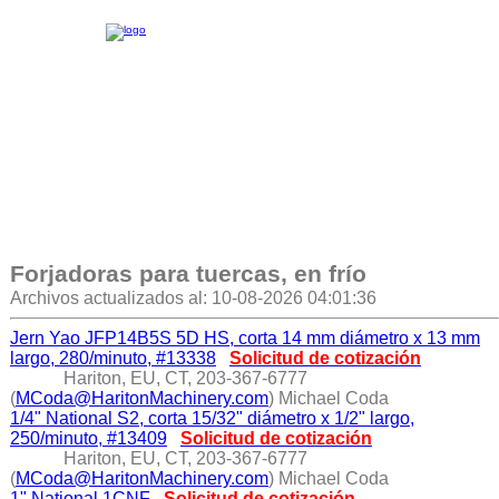
Forjadoras para tuercas, en frío
Archivos actualizados al: 10-08-2026 04:01:36
Jern Yao JFP14B5S 5D HS, corta 14 mm diámetro x 13 mm
largo, 280/minuto, #13338
Solicitud de cotización
Hariton, EU, CT, 203-367-6777
(
MCoda@HaritonMachinery.com
) Michael Coda
1/4" National S2, corta 15/32" diámetro x 1/2" largo,
250/minuto, #13409
Solicitud de cotización
Hariton, EU, CT, 203-367-6777
(
MCoda@HaritonMachinery.com
) Michael Coda
1" National 1CNF
Solicitud de cotización