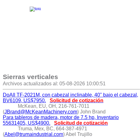
Sierras verticales
Archivos actualizados al: 05-08-2026 10:00:51
DoAll TF-2021M, con cabezal inclinable, 40" bajo el cabezal,
BV6109, US$7950.
Solicitud de cotización
McKean, EU, OH, 216-761-7011
(
JBrand@McKeanMachinery.com
) John Brand
Para tableros de madera, motor de 7.5 hp, Inventario
55631405, US$4900.
Solicitud de cotización
Truma, Mex, BC, 664-387-4971
(
Abel@trumaindustrial.com
) Abel Trujillo