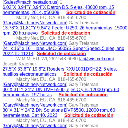
(
Sales@machinestation.us
) 1
6.02"X 3.94"Y 3.94"X Datron D5, 5 ejes, 48000 rpm, 15
herramientas, 2014, #50309
Solicitud de cotización
Machy.Net, EU, CA, 818-465-6700
(
Gary@MachineryNetwork.com
) Gary Treisman
13.78"X 11.81"Y 9.84"Z Feeler U250, 26 herramientas, 15000
rpm, 20 hp,nuevo
Solicitud de cotización
Machy.Net, EU, CA, 818-465-6700
(
Gary@MachineryNetwork.com
) Gary Treisman
24" x 16" x 16" Haas UMC-500SS Super-Speed, 5 ejes, año
2022, ID 11214
Solicitud de cotización
W M M, EU, WI, 262-548-6080 (
Jr@wismet.com
)
Joseph Kraemer
27.5"X 33.6"Y 19.6"Z Roeders RXU1001DSHZ2, 5 ejes,
husillos electroneumáticos
Solicitud de cotización
Machy.Net, EU, CA, 818-465-6700
(
Gary@MachineryNetwork.com
) Gary Treisman
30"X 31"Y 24"Z DN DVF 6500, ejes C y B, 12000 rpm, 60
herramientas, 197 horas
Solicitud de cotización
Machy.Net, EU, CA, 818-465-6700
(
Gary@MachineryNetwork.com
) Gary Treisman
30"X 31"Y 24"Z DN Solutions DVF6500, 12000 rpm, 60
herramientas, Cat 40, 2023
Solicitud de cotización
Machy.Net, EU, CA, 818-465-6700
(
Gary@MachineryNetwork.com
) Gary Treisman