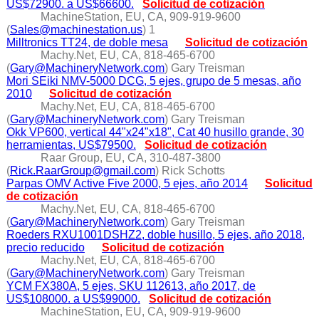
US$72900. a US$66600.
Solicitud de cotización
MachineStation, EU, CA, 909-919-9600
(
Sales@machinestation.us
) 1
Milltronics TT24, de doble mesa
Solicitud de cotización
Machy.Net, EU, CA, 818-465-6700
(
Gary@MachineryNetwork.com
) Gary Treisman
Mori SEiki NMV-5000 DCG, 5 ejes, grupo de 5 mesas, año
2010
Solicitud de cotización
Machy.Net, EU, CA, 818-465-6700
(
Gary@MachineryNetwork.com
) Gary Treisman
Okk VP600, vertical 44"x24"x18", Cat 40 husillo grande, 30
herramientas, US$79500.
Solicitud de cotización
Raar Group, EU, CA, 310-487-3800
(
Rick.RaarGroup@gmail.com
) Rick Schotts
Parpas OMV Active Five 2000, 5 ejes, año 2014
Solicitud
de cotización
Machy.Net, EU, CA, 818-465-6700
(
Gary@MachineryNetwork.com
) Gary Treisman
Roeders RXU1001DSHZ2, doble husillo, 5 ejes, año 2018,
precio reducido
Solicitud de cotización
Machy.Net, EU, CA, 818-465-6700
(
Gary@MachineryNetwork.com
) Gary Treisman
YCM FX380A, 5 ejes, SKU 112613, año 2017, de
US$108000. a US$99000.
Solicitud de cotización
MachineStation, EU, CA, 909-919-9600