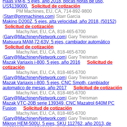
Haas VM-6, 5 ejes, año 2018, pocas horas de uso,
US$139000.
Solicitud de cotización
PM Machines, EU, CA, 714-892-9800
(
Starr@pmmachines.com
) Starr Garcia
Makino D200Z, 5 ejes, alta velocidad, año 2018, (50152)
Solicitud de cotización
Machy.Net, EU, CA, 818-465-6700
(
Gary@MachineryNetwork.com
) Gary Treisman
Matsuura MAM-72-63V, 5 ejes, cambiador automático
Solicitud de cotización
Machy.Net, EU, CA, 818-465-6700
(
Gary@MachineryNetwork.com
) Gary Treisman
Mazak Variaxis i-800, 5 ejes, año 2016
Solicitud de
cotización
Machy.Net, EU, CA, 818-465-6700
(
Gary@MachineryNetwork.com
) Gary Treisman
Mazak Variaxis i-800, 5 ejes, CNC Smoth, cambiador
automatico de mesas, año 2017
Solicitud de cotización
Machy.Net, EU, CA, 818-465-6700
(
Gary@MachineryNetwork.com
) Gary Treisman
Mazak VTC-20B serie 139349, CNC Mazatrol 640M PC
Fusion
Solicitud de cotización
Machy.Net, EU, CA, 818-465-6700
(
Gary@MachineryNetwork.com
) Gary Treisman
Mikron HEM-500U, 5 ejes, SKU 112762, año 2013, de