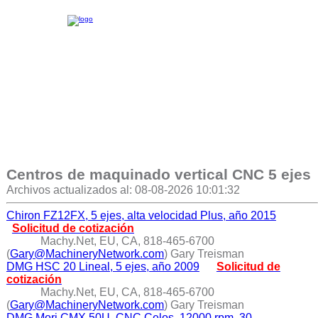
Centros de maquinado vertical CNC 5 ejes
Archivos actualizados al: 08-08-2026 10:01:32
Chiron FZ12FX, 5 ejes, alta velocidad Plus, año 2015
Solicitud de cotización
Machy.Net, EU, CA, 818-465-6700
(
Gary@MachineryNetwork.com
) Gary Treisman
DMG HSC 20 Lineal, 5 ejes, año 2009
Solicitud de
cotización
Machy.Net, EU, CA, 818-465-6700
(
Gary@MachineryNetwork.com
) Gary Treisman
DMG Mori CMX 50U, CNC Celos, 12000 rpm, 30