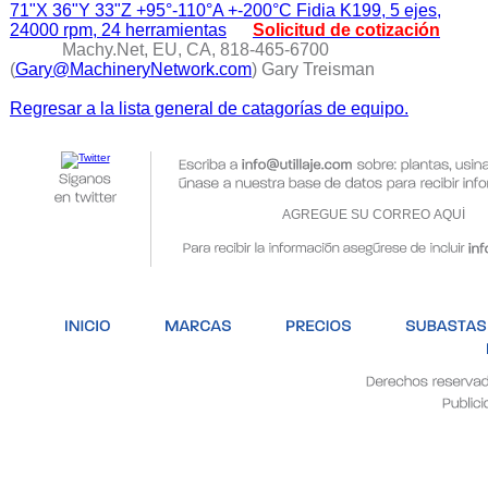
71"X 36"Y 33"Z +95°-110°A +-200°C Fidia K199, 5 ejes,
24000 rpm, 24 herramientas
Solicitud de cotización
Machy.Net, EU, CA, 818-465-6700
(
Gary@MachineryNetwork.com
) Gary Treisman
Regresar a la lista general de catagorías de equipo.