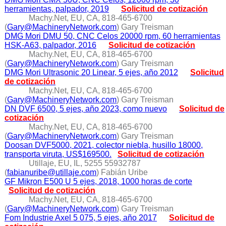
herramientas, palpador, 2019
Solicitud de cotización
Machy.Net, EU, CA, 818-465-6700
(
Gary@MachineryNetwork.com
) Gary Treisman
DMG Mori DMU 50, CNC Celos 20000 rpm, 60 herramientas
HSK-A63, palpador, 2016
Solicitud de cotización
Machy.Net, EU, CA, 818-465-6700
(
Gary@MachineryNetwork.com
) Gary Treisman
DMG Mori Ultrasonic 20 Linear, 5 ejes, año 2012
Solicitud
de cotización
Machy.Net, EU, CA, 818-465-6700
(
Gary@MachineryNetwork.com
) Gary Treisman
DN DVF 6500, 5 ejes, año 2023, como nuevo
Solicitud de
cotización
Machy.Net, EU, CA, 818-465-6700
(
Gary@MachineryNetwork.com
) Gary Treisman
Doosan DVF5000, 2021, colector niebla, husillo 18000,
transporta viruta, US$169500.
Solicitud de cotización
Utillaje, EU, IL, 5255 55932787
(
fabianuribe@utillaje.com
) Fabián Uribe
GF Mikron E500 U 5 ejes, 2018, 1000 horas de corte
Solicitud de cotización
Machy.Net, EU, CA, 818-465-6700
(
Gary@MachineryNetwork.com
) Gary Treisman
Fom Industrie Axel 5 075, 5 ejes, año 2017
Solicitud de