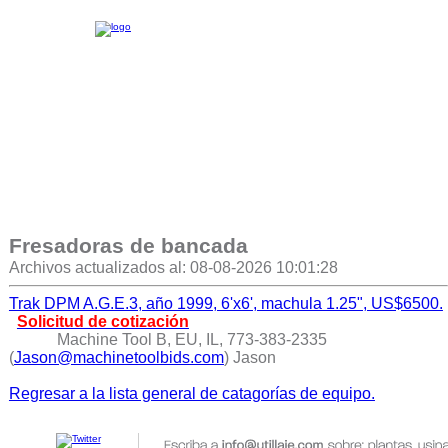
Fresadoras de bancada
Archivos actualizados al: 08-08-2026 10:01:28
Trak DPM A.G.E.3, año 1999, 6'x6', machula 1.25", US$6500.
Solicitud de cotización
Machine Tool B, EU, IL, 773-383-2335
(
Jason@machinetoolbids.com
) Jason
Regresar a la lista general de catagorías de equipo.