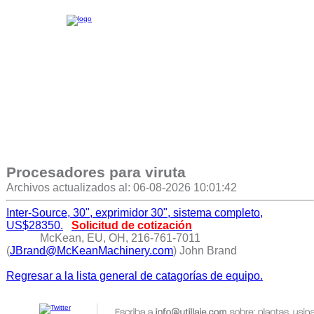
Procesadores para viruta
Archivos actualizados al: 06-08-2026 10:01:42
Inter-Source, 30", exprimidor 30", sistema completo,
US$28350.
Solicitud de cotización
McKean, EU, OH, 216-761-7011
(
JBrand@McKeanMachinery.com
) John Brand
Regresar a la lista general de catagorías de equipo.