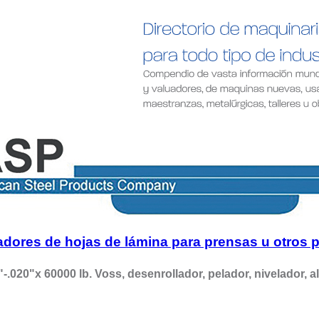
adores de hojas de lámina para prensas u otros 
"-.020"x 60000 lb. Voss, desenrollador, pelador, nivelador, 