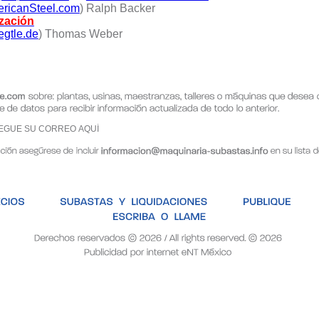
ricanSteel.com
) Ralph Backer
ización
gtle.de
) Thomas Weber