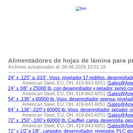
Alimentadores de hojas de lámina para p
Archivos actualizados al: 08-08-2026 10:01:18
24" x .125" a .010", Voss, nivelador 17 rodillos, desenrollad
American Steel, EU, OH, 419-843-6051 (
Sales@Ame
24" x 3/8" x 25000 lb, con desenrollador y pelador, servo co
American Steel, EU, OH, 419-843-6051 (
Sales@Ame
54" x .136" x 60000 lb. Voss, desenrollador, prensa, nivelad
American Steel, EU, OH, 419-843-6051 (
Sales@Ame
64" x .136"-.020"x 60000 lb. Voss, desenrollador, pelador, n
American Steel, EU, OH, 419-843-6051 (
Sales@Ame
72" x .250"-.100"x 60000 lb. Cauffiel, carga, desenrolla, pel
American Steel, EU, OH, 419-843-6051 (
Sales@Ame
72" x 1/2"a 1/8", cargador, desenrollador, nivelador, PLC dig